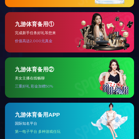
1、较高的可见光透过率，自然采光好。
2、极低的太阳能透过率，具有更低的遮阳系数SC，有效的阻止了
3、具有更低的（μ值），更有效的阻止夏季室外热辐射进入室内，
适用范围：
4、不受地区限制，适用于各类建筑物。
上一条： 三银LOW-E世界杯压球平台_世界杯压球官网（China）官方网
长沙钢化世界杯压球平台_世界杯压球官网（China）官方网站
,
长沙中空世
长沙百叶世界杯压球平台_世界杯压球官网（China）官方网站
,
长沙夹层世
长沙彩釉世界杯压球平台_世界杯压球官网（China）官方网站
服务热线：15802560642 公司地址：长沙市岳麓区雷锋大道青山镇青山
客服
免责声明：本站支持广告法相关规定, 且已竭力规避使用“极限化违禁词"