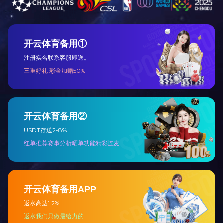
1. 较高的可见光透射率。颜色接近世界杯压球平台_世界杯压球官网（
2. 较高的太阳能透过率，透过世界杯压球平台_世界杯压球官网（Ch
3. 极高的远红外线反射率，传热系数（μ值）低，具有良好的隔热性
4. 制作成中空世界杯压球平台_世界杯压球官网（China）官方网站
适用范围：
5. 寒冷的北方地区，冬季太阳热辐射透过世界杯压球平台_世界杯压
从而有效的降低暖气能耗。
6. 适用于外观设计透明，自然采光的建筑物。
上一条：低辐射镀膜世界杯压球平台_世界杯压球官网（China）官方网站