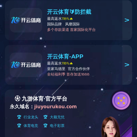
彩釉世界杯压球平台_世界杯压球
长期
作者：长沙钢化世界杯压球平台_世界杯压球官网（China）官方网站,
a）官方网站,夹层世界杯压球平台_世界杯压球官网（China）官方网站,
方网站-世界杯压球平台_世界杯压球