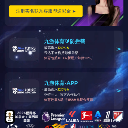
1. 工艺决定耐久性
彩釉世界杯压球平台_世界杯压球官网（China）官方网站通过高温釉烧工
面，使釉料与世界杯压球平台_世界杯压球官网（China）官方网站本
2. 抗紫外线与耐候性
优质彩釉世界杯压球平台_世界杯压球官网（China）官方网站对紫外