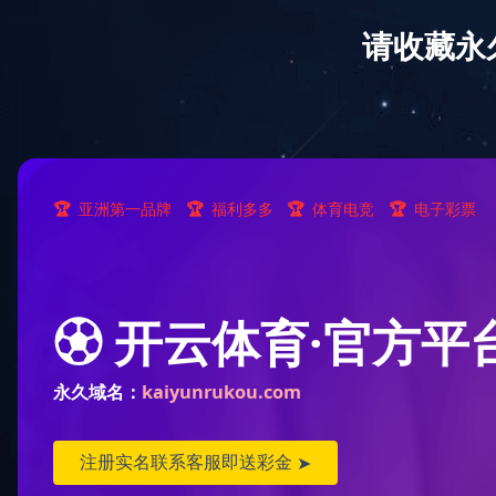
网站首页
关于世界杯压球平台
核心
_世界杯压球官网
（China）官方网站