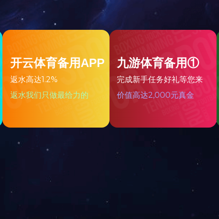
1
上一页
下一页
,
长沙中空世界杯压球平台_世界杯压球官网（China）官方网站
,
,
长沙夹层世界杯压球平台_世界杯压球官网（China）官方网站
,