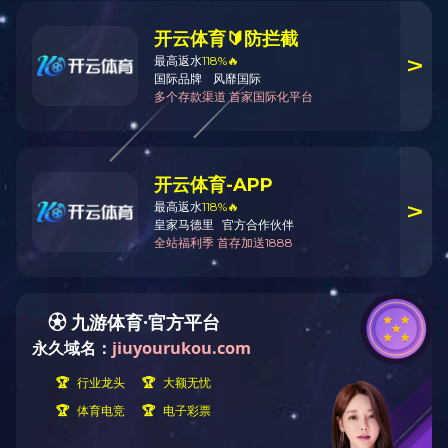
北辰三角洲
贺龙体育场火炬塔
金茂梅
云顶梅溪湖
麓谷林语
长房时代
天下一家