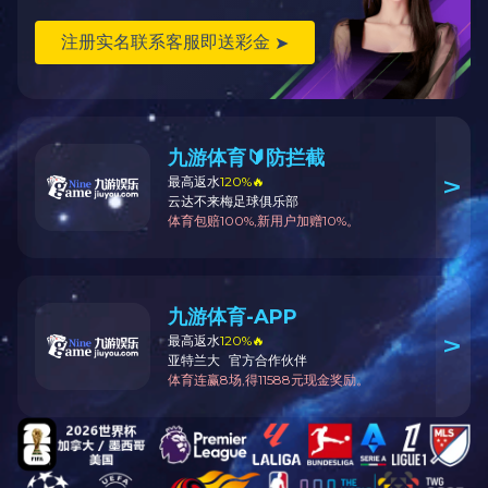
绿地中心广场
长沙钢化世界杯压球平台_世界杯压球官网（China）官方网站
,
长沙中空世
长沙百叶世界杯压球平台_世界杯压球官网（China）官方网站
,
长沙夹层世
长沙彩釉世界杯压球平台_世界杯压球官网（China）官方网站