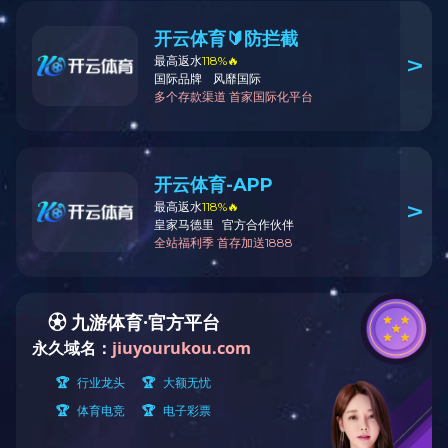
北辰三角洲
贺龙体育场火炬塔
金茂梅
云顶梅溪湖
麓谷林语
长房时代
天下一家